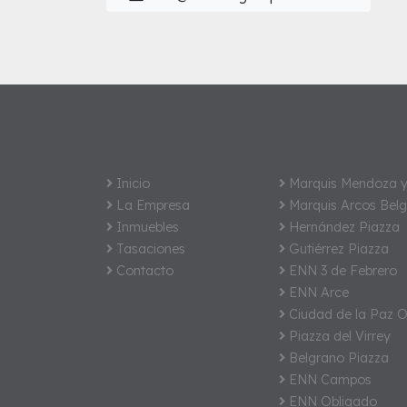
Inicio
Marquis Mendoza y
La Empresa
Marquis Arcos Bel
Inmuebles
Hernández Piazza
Tasaciones
Gutiérrez Piazza
Contacto
ENN 3 de Febrero
ENN Arce
Ciudad de la Paz O
Piazza del Virrey
Belgrano Piazza
ENN Campos
ENN Obligado