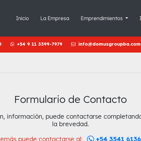
Inicio
La Empresa
Emprendimientos
9
+54 9 11 3399-7979
info@domusgroupba.com
Formulario de Contacto
ión, información, puede contactarse completand
la brevedad.
emás puede contactarse al:
+54 3541 613