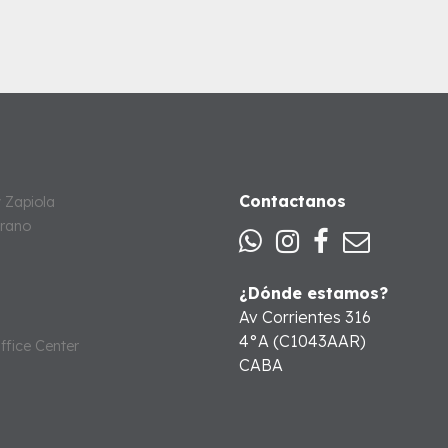
Contactanos
 Zapiola
grano
¿Dónde estamos?
Av Corrientes 316
4°A (C1043AAR)
ffice Center
CABA